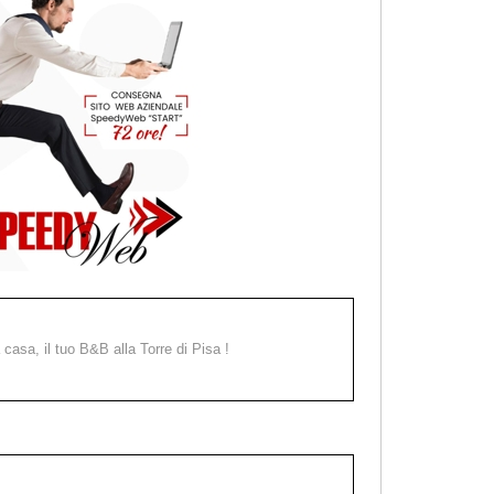
a casa, il tuo B&B alla Torre di Pisa !