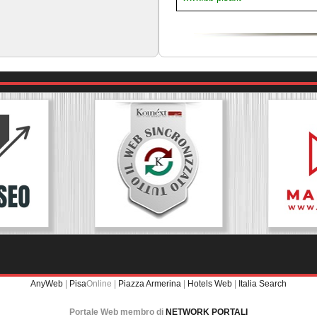
AnyWeb
|
Pisa
Online |
Piazza Armerina
|
Hotels Web
|
Italia Search
Portale Web membro di
NETWORK PORTALI