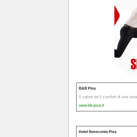
B&B Pisa
Il calore ed il comfort di una ver
www.bb-pisa.it
Hotel Novecento Pisa