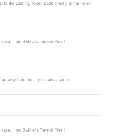
ear to the Leaning Tower. Book directly to the Hotel!
a casa, il tuo B&B alla Torre di Pisa !
far away from the city historical center.
a casa, il tuo B&B alla Torre di Pisa !