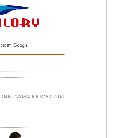
a casa, il tuo B&B alla Torre di Pisa !