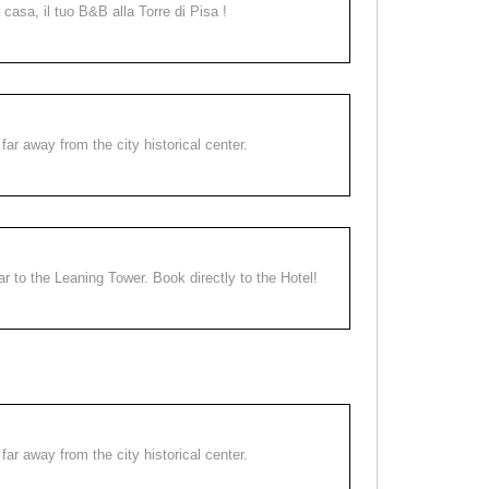
a casa, il tuo B&B alla Torre di Pisa !
far away from the city historical center.
ear to the Leaning Tower. Book directly to the Hotel!
far away from the city historical center.