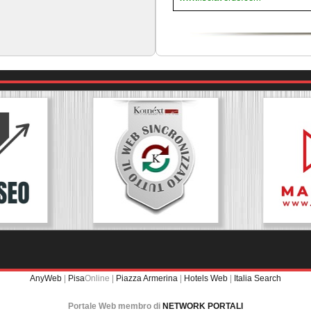
AnyWeb
|
Pisa
Online |
Piazza Armerina
|
Hotels Web
|
Italia Search
Portale Web membro di
NETWORK PORTALI