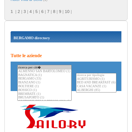
1
|
2
|
3
|
4
|
5
|
6
|
7
|
8
|
9
|
10
|
BERGAMO directory
Tutte le aziende