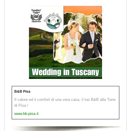
B&B Pisa
Il calore ed il comfort di una vera casa, il tuo B&B alla Torre
di Pisa !
www.bb-pisa.it