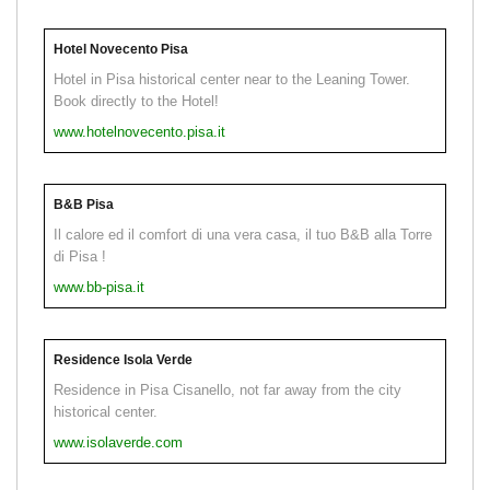
Hotel Novecento Pisa
Hotel in Pisa historical center near to the Leaning Tower.
Book directly to the Hotel!
www.hotelnovecento.pisa.it
B&B Pisa
Il calore ed il comfort di una vera casa, il tuo B&B alla Torre
di Pisa !
www.bb-pisa.it
Residence Isola Verde
Residence in Pisa Cisanello, not far away from the city
historical center.
www.isolaverde.com